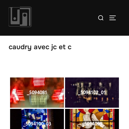
Aller
au
Rechercher :
PERMUT
contenu
caudry avec jc et c
_5094081
_5094102_01
_5094100_03
_5094099