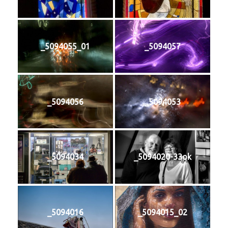
_5094055_01
_5094057
_5094056
_5094053
_5094034
_5094020-33ok
_5094016
_5094015_02