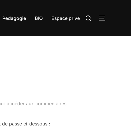
Rechercher :
Pédagogie
BIO
Espace privé
PERMUTER
our accéder aux commentaires.
t de passe ci-dessous :