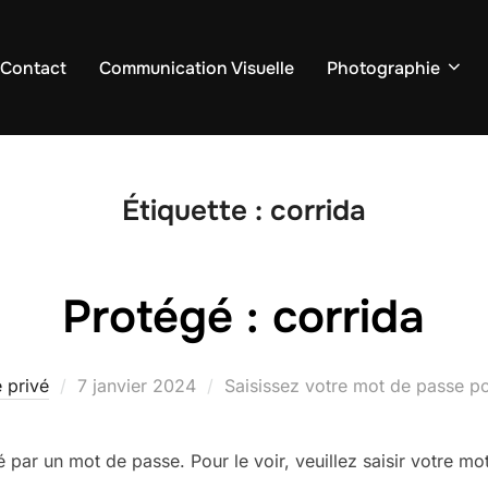
 Contact
Communication Visuelle
Photographie
Étiquette :
corrida
Protégé : corrida
Publié
 privé
7 janvier 2024
Saisissez votre mot de passe p
le
 par un mot de passe. Pour le voir, veuillez saisir votre mo