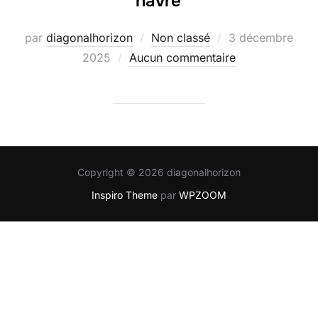
havre
Publié
par
diagonalhorizon
Non classé
3 décembre
le
2025
Aucun commentaire
Copyright © 2026 diagonalhorizon
Inspiro Theme
par
WPZOOM