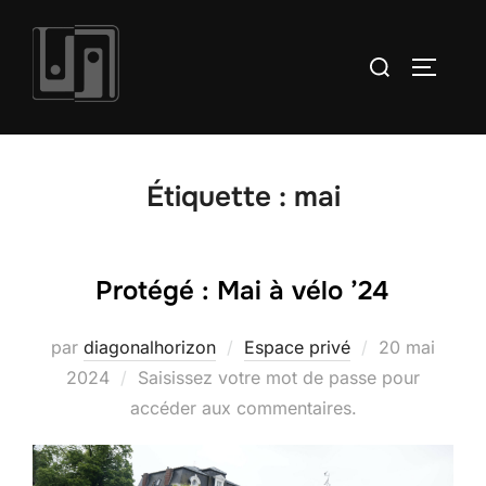
Aller
au
Rechercher :
PERMUT
contenu
Étiquette :
mai
Protégé : Mai à vélo ’24
Publié
par
diagonalhorizon
Espace privé
20 mai
le
2024
Saisissez votre mot de passe pour
accéder aux commentaires.