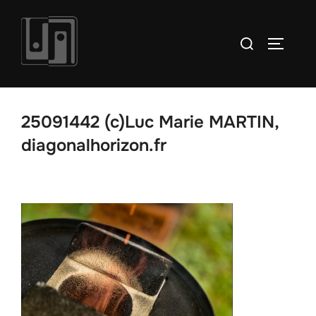
Aller
au
Rechercher :
PERMUT
contenu
25091442 (c)Luc Marie MARTIN,
diagonalhorizon.fr