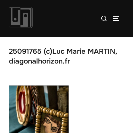
Aller
au
Rechercher :
PERMUT
contenu
25091765 (c)Luc Marie MARTIN,
diagonalhorizon.fr