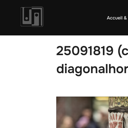
Aller
au
Accueil &
contenu
25091819 (
diagonalhor