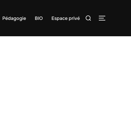
Rechercher :
Pédagogie
BIO
Espace privé
PERMUTER