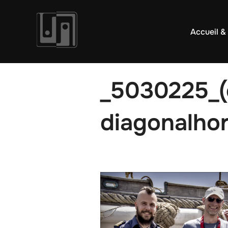
Aller
au
Accueil &
contenu
_5030225_(
diagonalhor