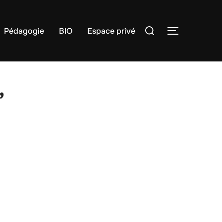
Rechercher :
Pédagogie
BIO
Espace privé
PERMUTER
,