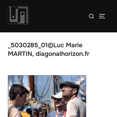
Aller
au
Rechercher :
PERMUT
contenu
_5030285_01©Luc Marie
MARTIN, diagonalhorizon.fr