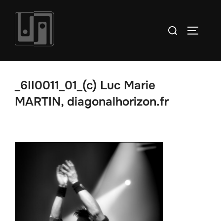
Aller
au
Rechercher :
PERMUT
contenu
_6II0011_01_(c) Luc Marie
MARTIN, diagonalhorizon.fr