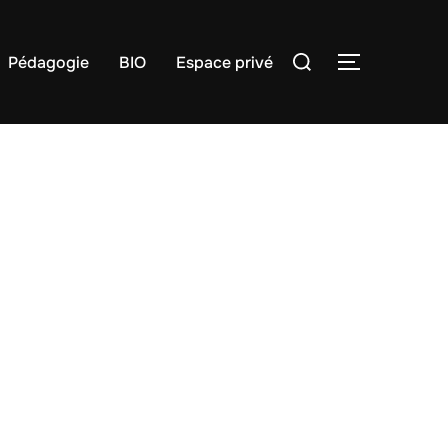
Rechercher :
Pédagogie
BIO
Espace privé
PERMUTER