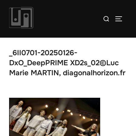
Aller
au
Rechercher :
PERMUT
contenu
_6II0701-20250126-
DxO_DeepPRIME XD2s_02©Luc
Marie MARTIN, diagonalhorizon.fr