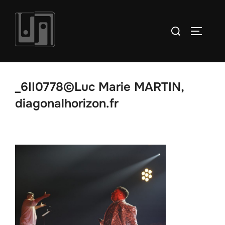
Aller
au
Rechercher :
PERMUT
contenu
_6II0778©Luc Marie MARTIN,
diagonalhorizon.fr