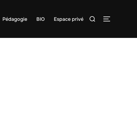
Rechercher :
Pédagogie
BIO
Espace privé
PERMUTER