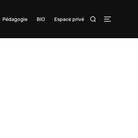
Rechercher :
Pédagogie
BIO
Espace privé
PERMUTER