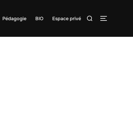
Rechercher :
Pédagogie
BIO
Espace privé
PERMUTER