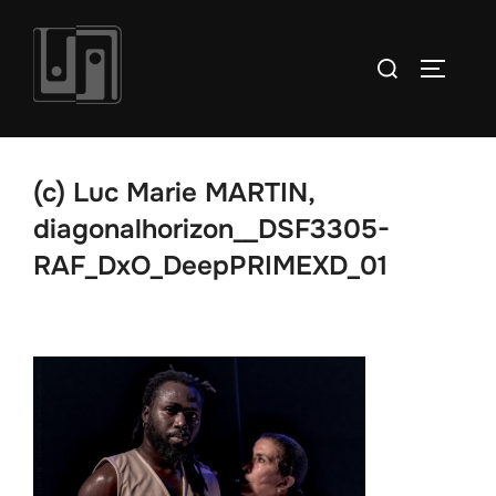
Aller
au
Rechercher :
PERMUT
contenu
(c) Luc Marie MARTIN,
diagonalhorizon__DSF3305-
RAF_DxO_DeepPRIMEXD_01