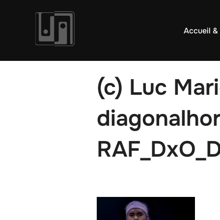
Aller
au
Accueil &
contenu
(c) Luc Mar
diagonalho
RAF_DxO_D