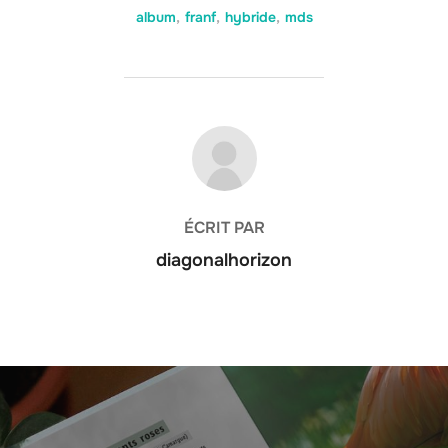
album
,
franf
,
hybride
,
mds
AUTEUR DE LA PUBLICATION
ÉCRIT PAR
diagonalhorizon