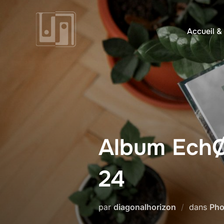
Aller
au
Accueil &
contenu
Album EchØ 
24
par
diagonalhorizon
dans
Pho