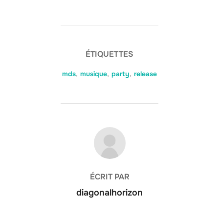
ÉTIQUETTES
mds
,
musique
,
party
,
release
AUTEUR DE LA PUBLICATION
ÉCRIT PAR
diagonalhorizon