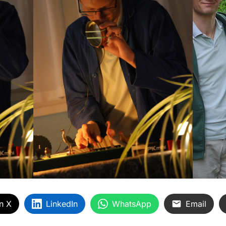
n X
LinkedIn
WhatsApp
Email