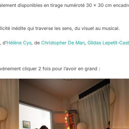
galement disponibles en tirage numéroté 30 × 30 cm encadr
ité inédite qui traverse les sens, du visuel au musical.
, d’
Hélène Cys
, de
Christopher De Man
,
Gildas Lepetit-Cast
ènement cliquer 2 fois pour l’avoir en grand :