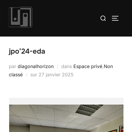
Aller
au
Rechercher :
PERMUT
contenu
jpo’24-eda
par
diagonalhorizon
dans
Espace privé
,
Non
Publié
classé
sur
27 janvier 2025
le