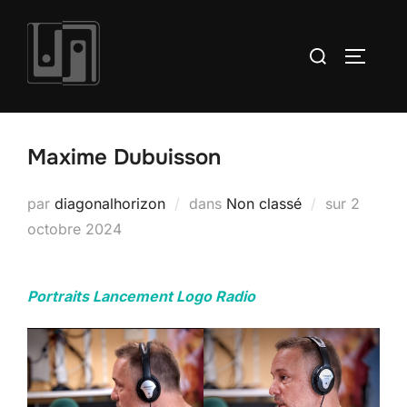
Aller
au
Rechercher :
PERMUT
contenu
Maxime Dubuisson
Publié
par
diagonalhorizon
dans
Non classé
sur
2
le
octobre 2024
Portraits Lancement Logo Radio