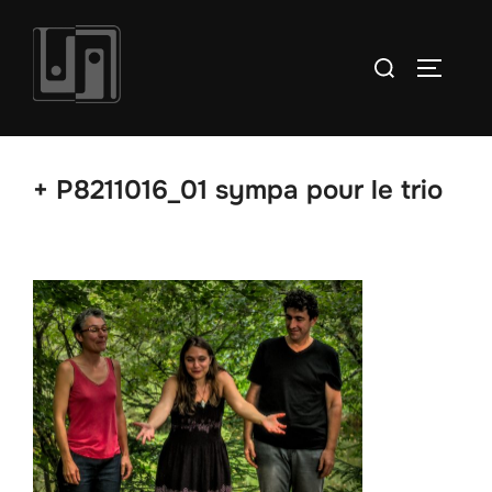
Aller
au
Rechercher :
PERMUT
contenu
+ P8211016_01 sympa pour le trio