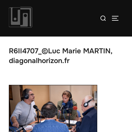
Aller
au
Rechercher :
PERMUT
contenu
R6II4707_©Luc Marie MARTIN,
diagonalhorizon.fr