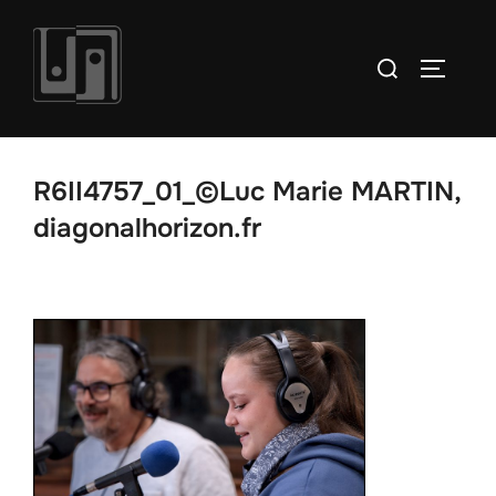
Aller
au
Rechercher :
PERMUT
contenu
R6II4757_01_©Luc Marie MARTIN,
diagonalhorizon.fr