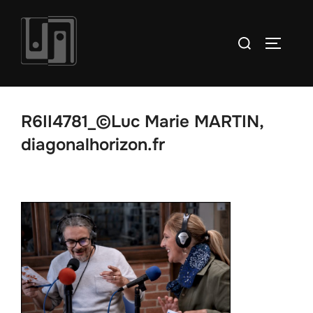
Aller
au
Rechercher :
PERMUT
contenu
R6II4781_©Luc Marie MARTIN,
diagonalhorizon.fr