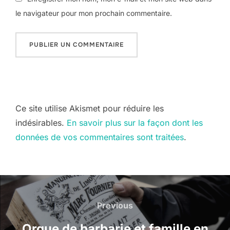
le navigateur pour mon prochain commentaire.
Ce site utilise Akismet pour réduire les
indésirables.
En savoir plus sur la façon dont les
données de vos commentaires sont traitées
.
Navigation
de
Previous
Previous
l’article
Orgue de barbarie et famille en