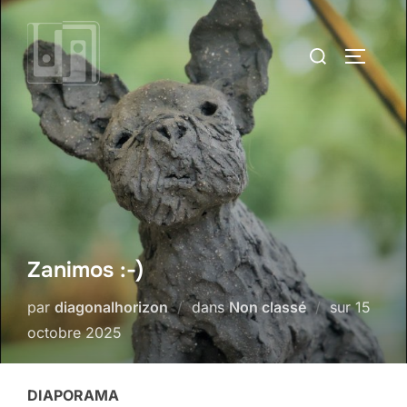
Aller
au
Rechercher :
PERMUT
contenu
Zanimos :-)
Publié
par
diagonalhorizon
dans
Non classé
sur
15
le
octobre 2025
DIAPORAMA