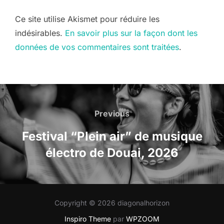
Ce site utilise Akismet pour réduire les
indésirables.
En savoir plus sur la façon dont les
données de vos commentaires sont traitées
.
Navigation
de
Previous
Previous
l’article
Festival “Plein air” de musique
électro de Douai, 2026
Copyright © 2026 diagonalhorizon
Inspiro Theme
par
WPZOOM