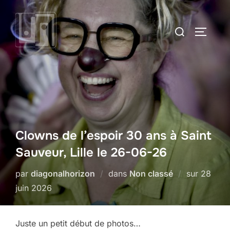
Aller
au
Rechercher :
PERMUT
contenu
Clowns de l’espoir 30 ans à Saint
Sauveur, Lille le 26-06-26
Publié
par
diagonalhorizon
dans
Non classé
sur
28
le
juin 2026
Juste un petit début de photos…