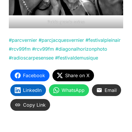
Public grande scène
#parcvernier
#parcjacquesvernier
#festivalpleinair
#rcv99fm #rcv99fm
#diagonalhorizonphoto
#radioscarpesensee
#festivaldemusique
Facebook
Share on X
LinkedIn
WhatsApp
Email
Copy Link