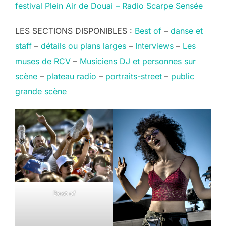
festival Plein Air de Douai – Radio Scarpe Sensée
LES SECTIONS DISPONIBLES :
Best of
–
danse et
staff
–
détails ou plans larges
–
Interviews
–
Les
muses de RCV
–
Musiciens DJ et personnes sur
scène
–
plateau radio
–
portraits-street
–
public
grande scène
Best of