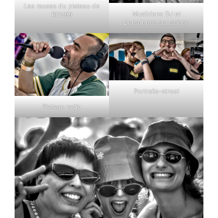
Les
muses du plateau de
Musiciens DJ et
RCV
99
personnes sur scène
Portraits-street
Plateau radio