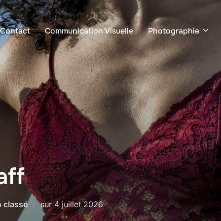
 Contact
Communication Visuelle
Photographie
aff
Publié
 classé
sur
4 juillet 2026
le