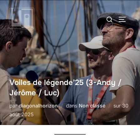
Aller
au
Rechercher :
PERMUT
contenu
Voiles de légende’25 (3-Andy /
Jérôme / Luc)
Publié
par
diagonalhorizon
dans
Non classé
sur
30
le
août 2025