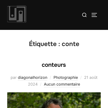
Aller
au
Rechercher :
PERMUT
contenu
Étiquette :
conte
conteurs
Publié
par
diagonalhorizon
Photographie
21 août
le
2024
Aucun commentaire